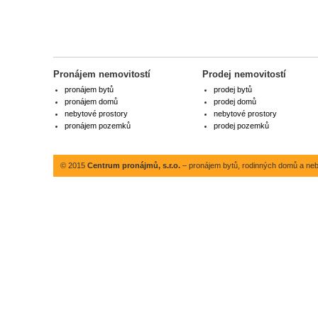
Pronájem nemovitostí
Prodej nemovitostí
pronájem bytů
prodej bytů
pronájem domů
prodej domů
nebytové prostory
nebytové prostory
pronájem pozemků
prodej pozemků
© 2015
Centrum pronájmů, s.r.o.
– pronájem bytů, rodinných domů a neby