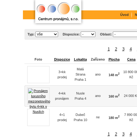
Úvod
N
Typ:
Dispozice:
Oblast:
1
2
3
4
Foto
Dispozice
Lokalita
Zařízeno
Plocha
Cena
Malá
3+kk
10 800 0
2
Strana
ano
148 m
prodej
Kč
Praha 1
4+kk
Nusle
2
ano
24 000 
160 m
pronájem
Praha 4
4+1
Dubeč
7 890 0
2
ne
180 m
prodej
Praha 10
Kč
1
2
3
4