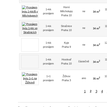
Horní
1+kk
1
2
Měcholupy
ne
34 m
pronájem
Praha 10
1+kk
Strašnice
1
2
ne
34 m
pronájem
Praha 10
1+kk
Kyje
1
2
ne
34 m
pronájem
Praha 9
1+kk
Hostivař
1
2
částečně
34 m
pronájem
Praha 10
1+1
Žižkov
1
2
ano
35 m
pronájem
Praha 3
1
2
3
4