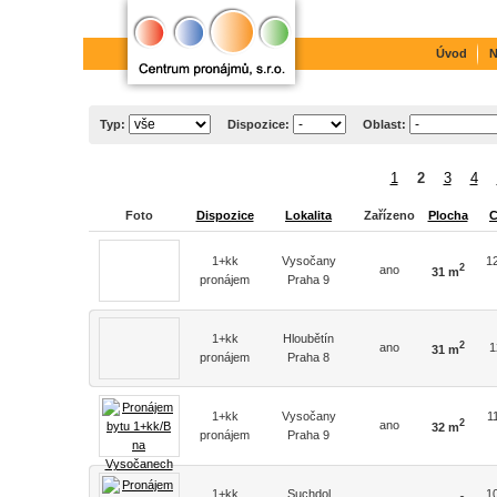
Úvod
N
Typ:
Dispozice:
Oblast:
1
2
3
4
Foto
Dispozice
Lokalita
Zařízeno
Plocha
C
1+kk
Vysočany
1
2
ano
31 m
pronájem
Praha 9
1+kk
Hloubětín
2
ano
1
31 m
pronájem
Praha 8
1+kk
Vysočany
1
2
ano
32 m
pronájem
Praha 9
1+kk
Suchdol
1