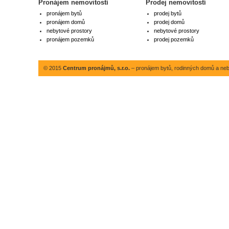
Pronájem nemovitostí
Prodej nemovitostí
pronájem bytů
prodej bytů
pronájem domů
prodej domů
nebytové prostory
nebytové prostory
pronájem pozemků
prodej pozemků
© 2015
Centrum pronájmů, s.r.o.
– pronájem bytů, rodinných domů a neby