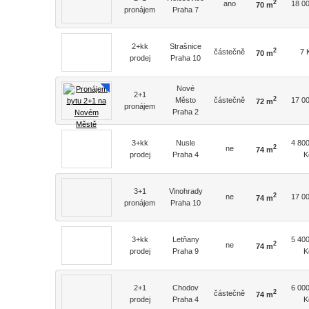
2
ano
18 0
70 m
pronájem
Praha 7
2+kk
Strašnice
2
částečně
7 
70 m
prodej
Praha 10
Nové
2+1
2
Město
částečně
17 0
72 m
pronájem
Praha 2
3+kk
Nusle
4 80
2
ne
74 m
prodej
Praha 4
K
3+1
Vinohrady
2
ne
17 0
74 m
pronájem
Praha 10
3+kk
Letňany
5 40
2
ne
74 m
prodej
Praha 9
K
2+1
Chodov
6 00
2
částečně
74 m
prodej
Praha 4
K