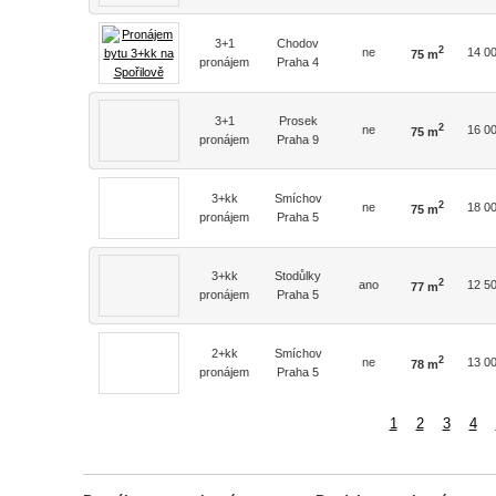
3+1
Chodov
2
ne
14 0
75 m
pronájem
Praha 4
3+1
Prosek
2
ne
16 0
75 m
pronájem
Praha 9
3+kk
Smíchov
2
ne
18 0
75 m
pronájem
Praha 5
3+kk
Stodůlky
2
ano
12 5
77 m
pronájem
Praha 5
2+kk
Smíchov
2
ne
13 0
78 m
pronájem
Praha 5
1
2
3
4