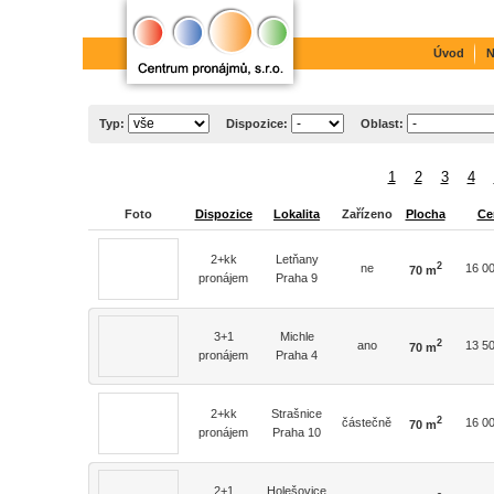
Úvod
N
Typ:
Dispozice:
Oblast:
1
2
3
4
Foto
Dispozice
Lokalita
Zařízeno
Plocha
Ce
2+kk
Letňany
2
ne
16 0
70 m
pronájem
Praha 9
3+1
Michle
2
ano
13 5
70 m
pronájem
Praha 4
2+kk
Strašnice
2
částečně
16 0
70 m
pronájem
Praha 10
2+1
Holešovice