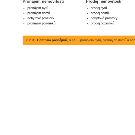
Pronájem nemovitostí
Prodej nemovitostí
pronájem bytů
prodej bytů
pronájem domů
prodej domů
nebytové prostory
nebytové prostory
pronájem pozemků
prodej pozemků
© 2015
Centrum pronájmů, s.r.o.
– pronájem bytů, rodinných domů a neby