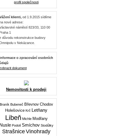
profil společnosti
Vážení klienti,
od 1.9.2015 sídlíme
na nové adrese:
Václavské náměstí 823/33, 110 00
Praha 1
z důvodu rekonstrukce budovy
Omnipolu v Nekázance.
Informace o zpracování osobních
údajů
zobrazit dokument
Nemovitosti k prodeji
Břevnov
Chodov
Braník
Bubeneč
Letňany
Holešovice
Krč
Libeň
Modřany
Michle
Nusle
Smíchov
Podolí
Stodůlky
Strašnice
Vinohrady