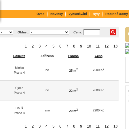
Úvod
Novinky
Vyhledávání
Byty
Rodinné domy
Oblast:
Cena:
1
2
3
4
5
6
7
8
9
10
11
12
13
Lokalita
Zařízeno
Plocha
Cena
Michle
2
ne
7500 Kč
25 m
Praha 4
Újezd
2
ne
7600 Kč
22 m
Praha 4
Libuš
2
ano
7200 Kč
20 m
Praha 4
1
2
3
4
5
6
7
8
9
10
11
12
13