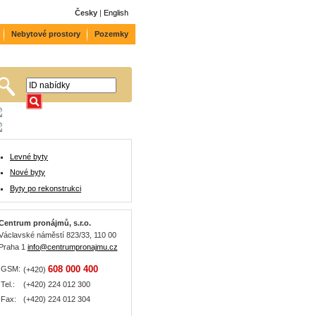
Česky
|
English
Nebytové prostory
Pozemky
Levné byty
Nové byty
Byty po rekonstrukci
Centrum pronájmů, s.r.o.
Václavské náměstí 823/33, 110 00
Praha 1
info@centrumpronajmu.cz
608 000 400
GSM:
(+420)
Tel.:
(+420) 224 012 300
Fax:
(+420) 224 012 304