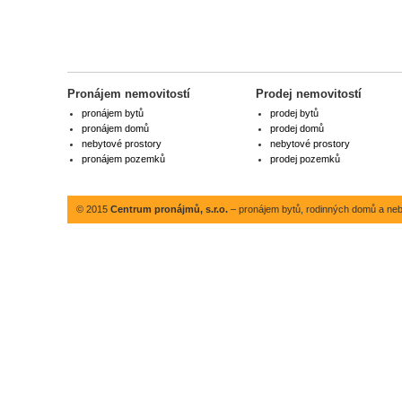
Pronájem nemovitostí
Prodej nemovitostí
pronájem bytů
prodej bytů
pronájem domů
prodej domů
nebytové prostory
nebytové prostory
pronájem pozemků
prodej pozemků
© 2015
Centrum pronájmů, s.r.o.
– pronájem bytů, rodinných domů a neby