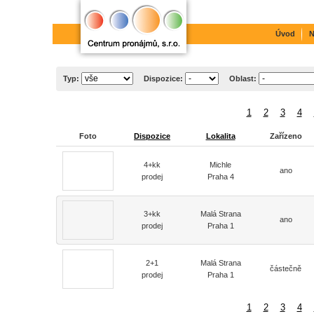
Úvod
N
Typ:
Dispozice:
Oblast:
1
2
3
4
Foto
Dispozice
Lokalita
Zařízeno
4+kk
Michle
ano
prodej
Praha 4
3+kk
Malá Strana
ano
prodej
Praha 1
2+1
Malá Strana
částečně
prodej
Praha 1
1
2
3
4