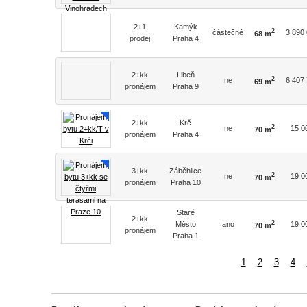
2+1
Kamýk
2
částečně
3 890
68 m
prodej
Praha 4
2+kk
Libeň
2
ne
6 407
69 m
pronájem
Praha 9
2+kk
Krč
2
ne
15 0
70 m
pronájem
Praha 4
3+kk
Záběhlice
2
ne
19 0
70 m
pronájem
Praha 10
Staré
2+kk
2
Město
ano
19 0
70 m
pronájem
Praha 1
1
2
3
4