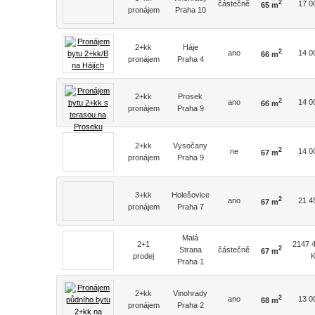
2
částečně
17 0
65 m
pronájem
Praha 10
2+kk
Háje
2
ano
14 0
66 m
pronájem
Praha 4
2+kk
Prosek
2
ano
14 0
66 m
pronájem
Praha 9
2+kk
Vysočany
2
ne
14 0
67 m
pronájem
Praha 9
3+kk
Holešovice
2
ano
21 4
67 m
pronájem
Praha 7
Malá
2+1
2147 
2
Strana
částečně
67 m
prodej
Praha 1
2+kk
Vinohrady
2
ano
13 0
68 m
pronájem
Praha 2