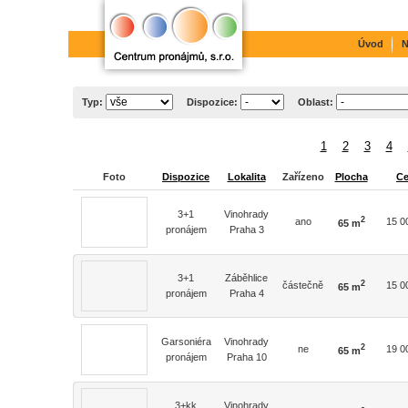
Úvod
N
Typ:
Dispozice:
Oblast:
1
2
3
4
Foto
Dispozice
Lokalita
Zařízeno
Plocha
C
3+1
Vinohrady
2
ano
15 0
65 m
pronájem
Praha 3
3+1
Záběhlice
2
částečně
15 0
65 m
pronájem
Praha 4
Garsoniéra
Vinohrady
2
ne
19 0
65 m
pronájem
Praha 10
3+kk
Vinohrady