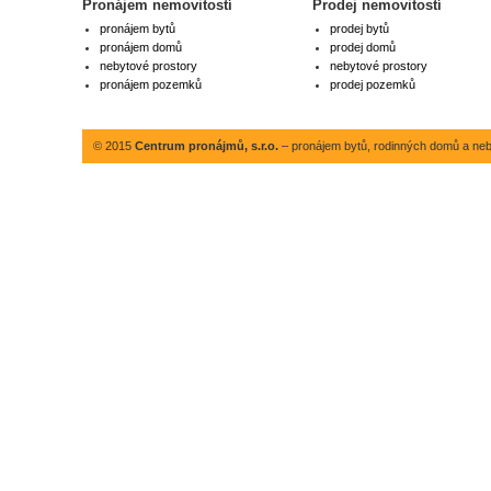
Pronájem nemovitostí
Prodej nemovitostí
pronájem bytů
prodej bytů
pronájem domů
prodej domů
nebytové prostory
nebytové prostory
pronájem pozemků
prodej pozemků
© 2015
Centrum pronájmů, s.r.o.
– pronájem bytů, rodinných domů a neby