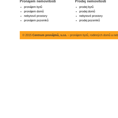
Pronájem nemovitostí
Prodej nemovitostí
pronájem bytů
prodej bytů
pronájem domů
prodej domů
nebytové prostory
nebytové prostory
pronájem pozemků
prodej pozemků
© 2015
Centrum pronájmů, s.r.o.
– pronájem bytů, rodinných domů a neby