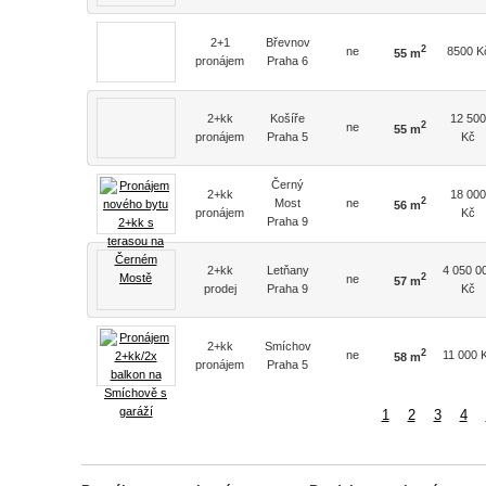
2+1
Břevnov
2
ne
8500 K
55 m
pronájem
Praha 6
2+kk
Košíře
12 500
2
ne
55 m
pronájem
Praha 5
Kč
Černý
2+kk
18 000
2
Most
ne
56 m
pronájem
Kč
Praha 9
2+kk
Letňany
4 050 0
2
ne
57 m
prodej
Praha 9
Kč
2+kk
Smíchov
2
ne
11 000 
58 m
pronájem
Praha 5
1
2
3
4