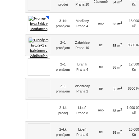
2
částečně
54 m
prodej
Praha 10
Kč
3+kk
Modřany
13 000
2
ano
55 m
pronájem
Praha 4
Kč
2+1
Záběhlice
2
ne
9500 K
55 m
pronájem
Praha 10
2+1
Braník
12 500
2
ne
55 m
pronájem
Praha 4
Kč
2+1
Vinohrady
2
ne
8500 K
55 m
pronájem
Praha 2
2+kk
Libeň
1 900 0
2
ano
55 m
prodej
Praha 8
Kč
2+kk
Libeň
15 000
2
ne
55 m
pronájem
Praha 9
Kč