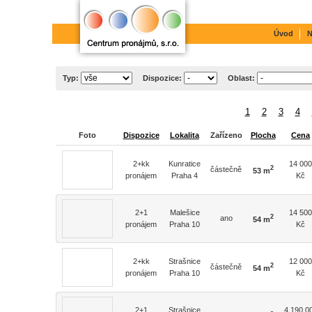
Úvod
N
Typ:
Dispozice:
Oblast:
1
2
3
4
Foto
Dispozice
Lokalita
Zařízeno
Plocha
Cena
2+kk
Kunratice
14 000
2
částečně
53 m
pronájem
Praha 4
Kč
2+1
Malešice
14 500
2
ano
54 m
pronájem
Praha 10
Kč
2+kk
Strašnice
12 000
2
částečně
54 m
pronájem
Praha 10
Kč
2+1
Strašnice
4 190 0