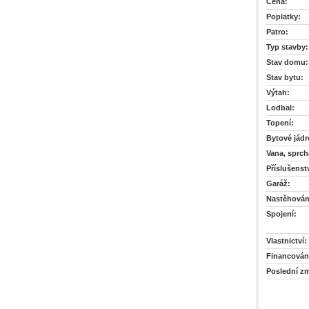
Cena:
Poplatky:
Patro:
Typ stavby:
Stav domu:
Stav bytu:
Výtah:
Lodbal:
Topení:
Bytové jádr
Vana, sprch
Příslušenstv
Garáž:
Nastěhován
Spojení:
Vlastnictví:
Financován
Poslední z