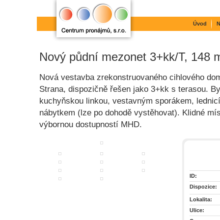
Úvod
N
Nový půdní mezonet 3+kk/T, 148 
Nová vestavba zrekonstruovaného cihlového domu 
Strana, dispozičně řešen jako 3+kk s terasou. B
kuchyňskou linkou, vestavným sporákem, lednic
nábytkem (lze po dohodě vystěhovat). Klidné m
výbornou dostupností MHD.
ID:
Dispozice:
Lokalita:
Ulice: