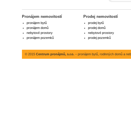
Pronájem nemovitostí
Prodej nemovitostí
pronájem bytů
prodej bytů
pronájem domů
prodej domů
nebytové prostory
nebytové prostory
pronájem pozemků
prodej pozemků
© 2015
Centrum pronájmů, s.r.o.
– pronájem bytů, rodinných domů a neby