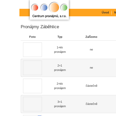
Úvod
N
Pronájmy Záběhlice
Foto
Typ
Zařízeno
1+kk
ne
pronájem
2+1
ne
pronájem
2+kk
částečně
pronájem
3+1
částečně
pronájem