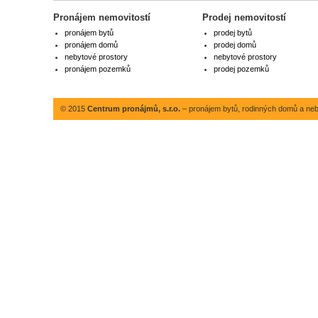
Pronájem nemovitostí
Prodej nemovitostí
pronájem bytů
prodej bytů
pronájem domů
prodej domů
nebytové prostory
nebytové prostory
pronájem pozemků
prodej pozemků
© 2015
Centrum pronájmů, s.r.o.
– pronájem bytů, rodinných domů a neby