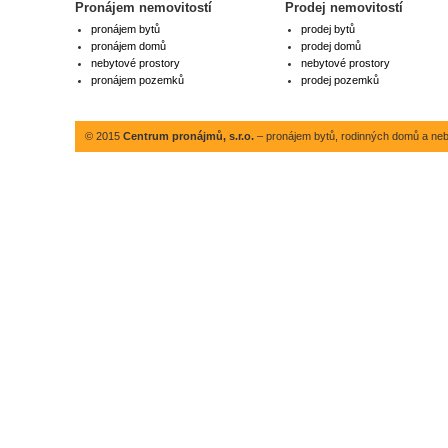
Pronájem nemovitostí
Prodej nemovitostí
pronájem bytů
prodej bytů
pronájem domů
prodej domů
nebytové prostory
nebytové prostory
pronájem pozemků
prodej pozemků
© 2015
Centrum pronájmů, s.r.o.
– pronájem bytů, rodinných domů a neby