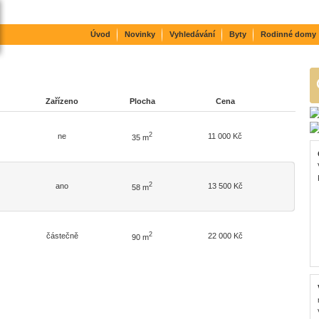
Úvod
Novinky
Vyhledávání
Byty
Rodinné domy
Zařízeno
Plocha
Cena
2
ne
11 000 Kč
35 m
2
ano
13 500 Kč
58 m
2
částečně
22 000 Kč
90 m