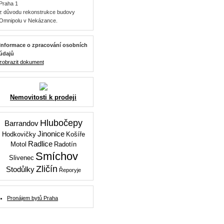
Praha 1
z důvodu rekonstrukce budovy
Omnipolu v Nekázance.
Informace o zpracování osobních
údajů
zobrazit dokument
Nemovitosti k prodeji
Hlubočepy
Barrandov
Jinonice
Hodkovičky
Košíře
Radlice
Motol
Radotín
Smíchov
Slivenec
Zličín
Stodůlky
Řeporyje
Pronájem bytů Praha