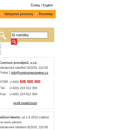
Česky
|
English
Nebytové prostory
Pozemky
Centrum pronájmů, s.r.o.
Václavské náměstí 823/33, 110 00
Praha 1
info@centrumpronajmu.cz
608 000 400
GSM:
(+420)
Tel.:
(+420) 224 012 300
Fax:
(+420) 224 012 304
profil společnosti
Vážení klienti,
od 1.9.2015 sídlíme
na nové adrese:
Václavské náměstí 823/33, 110 00