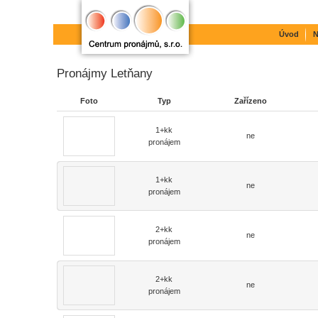
Úvod
N
Pronájmy Letňany
Foto
Typ
Zařízeno
1+kk
ne
pronájem
1+kk
ne
pronájem
2+kk
ne
pronájem
2+kk
ne
pronájem