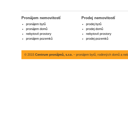
Pronájem nemovitostí
Prodej nemovitostí
pronájem bytů
prodej bytů
pronájem domů
prodej domů
nebytové prostory
nebytové prostory
pronájem pozemků
prodej pozemků
© 2015
Centrum pronájmů, s.r.o.
– pronájem bytů, rodinných domů a neby