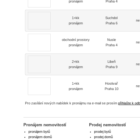
pronájem
Praha 4
1+kk
Suchdol
ne
pronájem
Praha 6
obchodní prostory
Nusle
ne
pronájem
Praha 4
2+kk
Libeň
ne
pronájem
Praha 9
1+kk
Hostivař
ne
pronájem
Praha 10
Pro zasílání nových nabídek k pronájmu na e-mail se prosím
přihlašte k od
Pronájem nemovitostí
Prodej nemovitostí
pronájem bytů
prodej bytů
pronájem domů
prodej domů