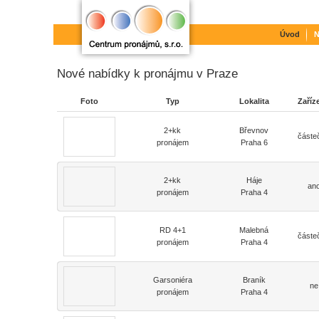
Úvod
N
Nové nabídky k pronájmu v Praze
Foto
Typ
Lokalita
Zaříz
2+kk
Břevnov
částe
pronájem
Praha 6
2+kk
Háje
an
pronájem
Praha 4
RD 4+1
Malebná
částe
pronájem
Praha 4
Garsoniéra
Braník
ne
pronájem
Praha 4