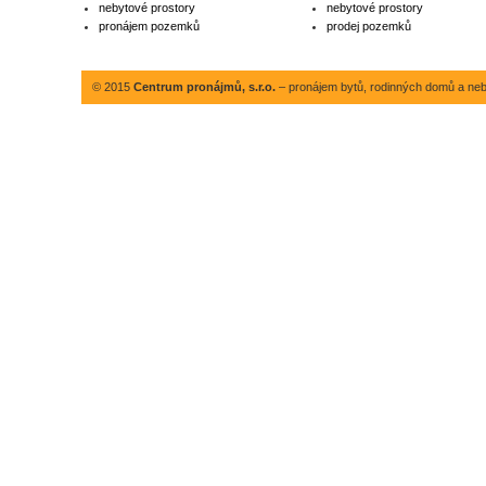
nebytové prostory
nebytové prostory
pronájem pozemků
prodej pozemků
© 2015
Centrum pronájmů, s.r.o.
– pronájem bytů, rodinných domů a neby