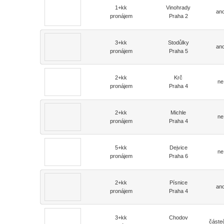
1+kk
Vinohrady
an
pronájem
Praha 2
3+kk
Stodůlky
an
pronájem
Praha 5
2+kk
Krč
ne
pronájem
Praha 4
2+kk
Michle
ne
pronájem
Praha 4
5+kk
Dejvice
ne
pronájem
Praha 6
2+kk
Písnice
an
pronájem
Praha 4
3+kk
Chodov
částe