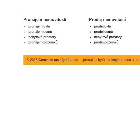
Pronájem nemovitostí
Prodej nemovitostí
pronájem bytů
prodej bytů
pronájem domů
prodej domů
nebytové prostory
nebytové prostory
pronájem pozemků
prodej pozemků
© 2015
Centrum pronájmů, s.r.o.
– pronájem bytů, rodinných domů a neby