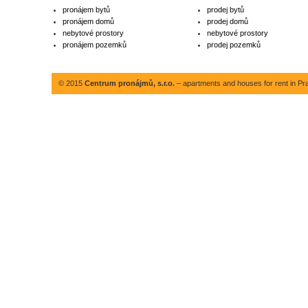
pronájem bytů
prodej bytů
pronájem domů
prodej domů
nebytové prostory
nebytové prostory
pronájem pozemků
prodej pozemků
© 2015
Centrum pronájmů, s.r.o.
– apartments and houses for rent in Pr