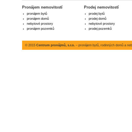
Pronájem nemovitostí
Prodej nemovitostí
pronájem bytů
prodej bytů
pronájem domů
prodej domů
nebytové prostory
nebytové prostory
pronájem pozemků
prodej pozemků
© 2015
Centrum pronájmů, s.r.o.
– pronájem bytů, rodinných domů a neby