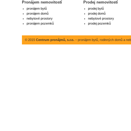
Pronájem nemovitostí
Prodej nemovitostí
pronájem bytů
prodej bytů
pronájem domů
prodej domů
nebytové prostory
nebytové prostory
pronájem pozemků
prodej pozemků
© 2015
Centrum pronájmů, s.r.o.
– pronájem bytů, rodinných domů a neby