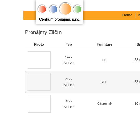
Home
Pronájmy Zličín
Photo
Typ
Furniture
S
1+kk
no
35
for rent
2+kk
yes
58
for rent
3+kk
částečně
90
for rent