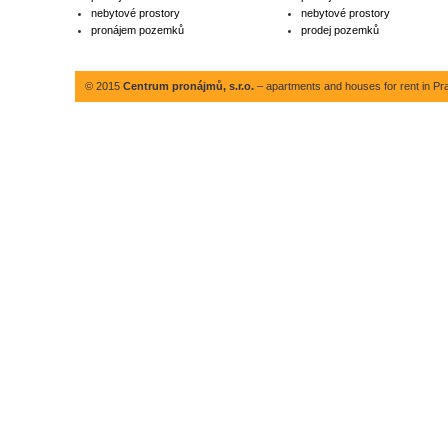
nebytové prostory
nebytové prostory
pronájem pozemků
prodej pozemků
© 2015
Centrum pronájmů, s.r.o.
– apartments and houses for rent in Pr