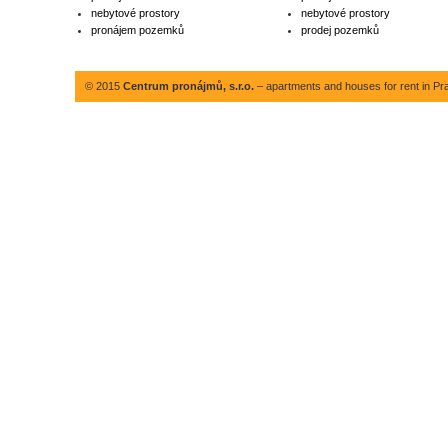
nebytové prostory
nebytové prostory
pronájem pozemků
prodej pozemků
© 2015
Centrum pronájmů, s.r.o.
– apartments and houses for rent in Pr