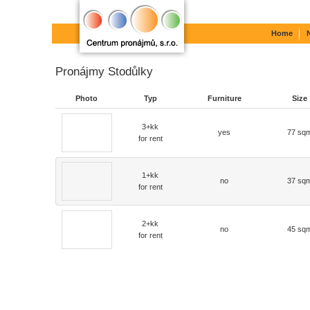
Home
Pronájmy Stodůlky
Photo
Typ
Furniture
Size
3+kk
yes
77 sq
for rent
1+kk
no
37 sq
for rent
2+kk
no
45 sq
for rent