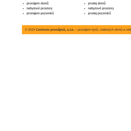
pronájem domů
prodej domů
nebytové prostory
nebytové prostory
pronájem pozemků
prodej pozemků
© 2015
Centrum pronájmů, s.r.o.
– pronájem bytů, rodinných domů a neby