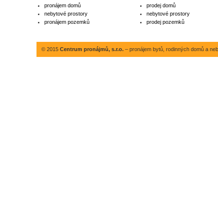
pronájem domů
prodej domů
nebytové prostory
nebytové prostory
pronájem pozemků
prodej pozemků
© 2015
Centrum pronájmů, s.r.o.
– pronájem bytů, rodinných domů a neby