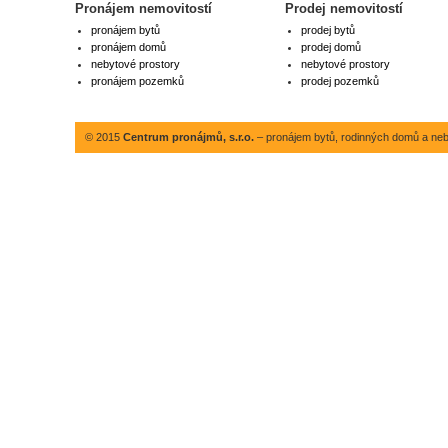
Pronájem nemovitostí
Prodej nemovitostí
pronájem bytů
prodej bytů
pronájem domů
prodej domů
nebytové prostory
nebytové prostory
pronájem pozemků
prodej pozemků
© 2015
Centrum pronájmů, s.r.o.
– pronájem bytů, rodinných domů a neby