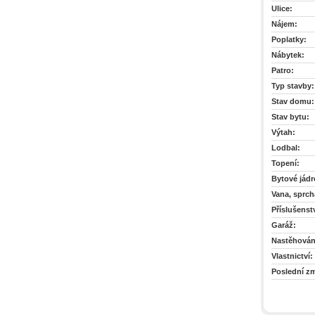
Ulice:
Nájem:
Poplatky:
Nábytek:
Patro:
Typ stavby:
Stav domu:
Stav bytu:
Výtah:
Lodbal:
Topení:
Bytové jádr
Vana, sprch
Příslušenstv
Garáž:
Nastěhován
Vlastnictví:
Poslední z