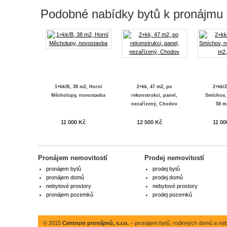
Podobné nabídky bytů k pronájmu
1+kk/B, 38 m2, Horní
2+kk, 47 m2, po
2+kk/2
Měcholupy, novostavba
rekonstrukci, panel,
Smíchov,
nezařízený, Chodov
58 m
11 000 Kč
12 500 Kč
11 00
Pronájem nemovitostí
Prodej nemovitostí
pronájem bytů
prodej bytů
pronájem domů
prodej domů
nebytové prostory
nebytové prostory
pronájem pozemků
prodej pozemků
© 2015
Centrum pronájmů, s.r.o.
– pronájem bytů, rodinných domů a neby