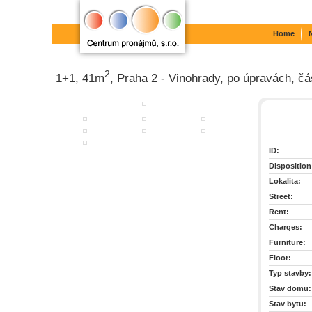
Home
2
1+1, 41m
, Praha 2 - Vinohrady, po úpravách, č
ID:
Disposition
Lokalita:
Street:
Rent:
Charges:
Furniture:
Floor:
Typ stavby:
Stav domu:
Stav bytu: