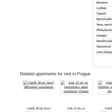
Elevator:
Lodbal:
Topení:
Bytové jádr
Vana, sprch
Příslušenstv
Garage:
Nastěhován
Vlastnictví:
Last chang
Related apartments for rent in Prague
1+kk/B, 38 m2, Horní
2+kk, 47 m2, po
2+kk/2