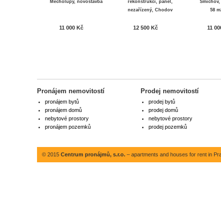
Měcholupy, novostavba
rekonstrukci, panel,
Smíchov,
nezařízený, Chodov
58 m
11 000 Kč
12 500 Kč
11 00
Pronájem nemovitostí
Prodej nemovitostí
pronájem bytů
prodej bytů
pronájem domů
prodej domů
nebytové prostory
nebytové prostory
pronájem pozemků
prodej pozemků
© 2015
Centrum pronájmů, s.r.o.
– apartments and houses for rent in Pr