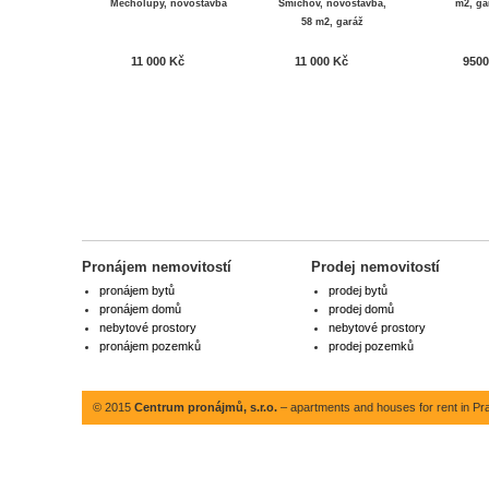
Měcholupy, novostavba
Smíchov, novostavba,
m2, ga
58 m2, garáž
11 000 Kč
11 000 Kč
9500
Pronájem nemovitostí
Prodej nemovitostí
pronájem bytů
prodej bytů
pronájem domů
prodej domů
nebytové prostory
nebytové prostory
pronájem pozemků
prodej pozemků
© 2015
Centrum pronájmů, s.r.o.
– apartments and houses for rent in Pr