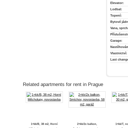
Elevator:
Lodbal:
Topení:
Bytové jádr
Vana, sprch
Příslušenstv
Garage:
Nastěhován
Vlastnictví:
Last chang
Related apartments for rent in Prague
1+kk/B, 38 m2, Horní
2+kk/2x balkon,
1+kk/T, n