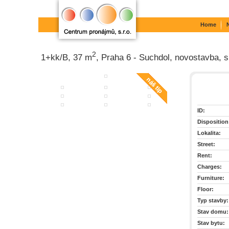
Home
2
1+kk/B, 37 m
, Praha 6 - Suchdol, novostavba, sk
ID:
Disposition
Lokalita:
Street:
Rent:
Charges:
Furniture:
Floor:
Typ stavby:
Stav domu:
Stav bytu: