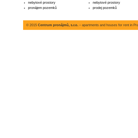
nebytové prostory
nebytové prostory
pronájem pozemků
prodej pozemků
© 2015
Centrum pronájmů, s.r.o.
– apartments and houses for rent in Pr