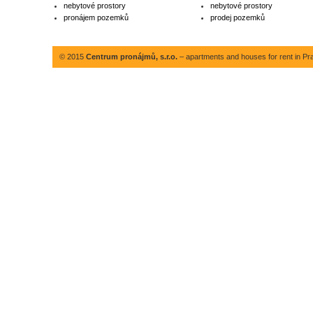
nebytové prostory
nebytové prostory
pronájem pozemků
prodej pozemků
© 2015
Centrum pronájmů, s.r.o.
– apartments and houses for rent in Pr