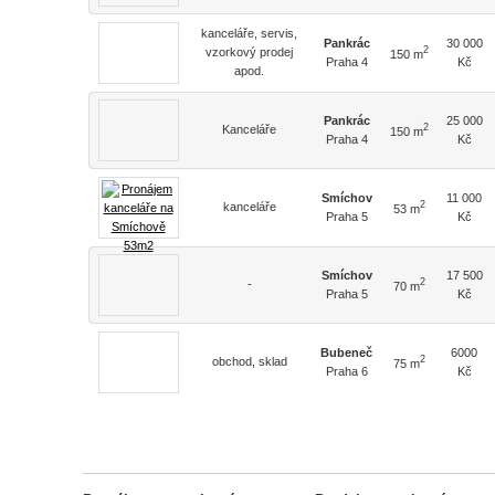
kanceláře, servis,
Pankrác
30 000
2
vzorkový prodej
150 m
Praha 4
Kč
apod.
Pankrác
25 000
2
Kanceláře
150 m
Praha 4
Kč
Smíchov
11 000
2
kanceláře
53 m
Praha 5
Kč
Smíchov
17 500
2
-
70 m
Praha 5
Kč
Bubeneč
6000
2
obchod, sklad
75 m
Praha 6
Kč