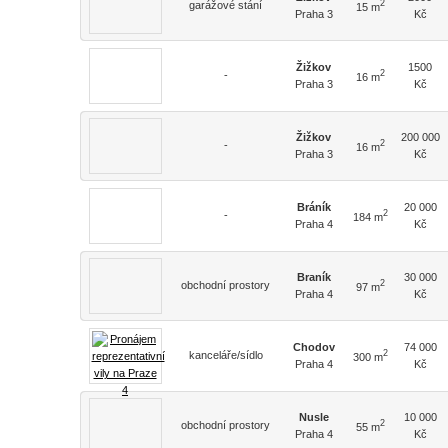
2
garážové stání
15 m
Praha 3
Kč
Žižkov
1500
2
-
16 m
Praha 3
Kč
Žižkov
200 000
2
-
16 m
Praha 3
Kč
Bráník
20 000
2
-
184 m
Praha 4
Kč
Braník
30 000
2
obchodní prostory
97 m
Praha 4
Kč
Chodov
74 000
2
kanceláře/sídlo
300 m
Praha 4
Kč
Nusle
10 000
2
obchodní prostory
55 m
Praha 4
Kč