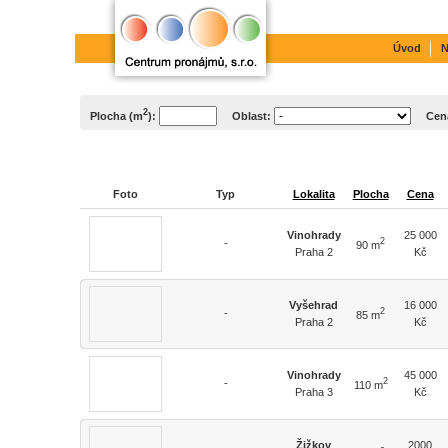
Úvod
N
2
Plocha (m
):
Oblast:
Cen
Foto
Typ
Lokalita
Plocha
Cena
Vinohrady
25 000
2
-
90 m
Praha 2
Kč
Vyšehrad
16 000
2
-
85 m
Praha 2
Kč
Vinohrady
45 000
2
-
110 m
Praha 3
Kč
Žižkov
2000