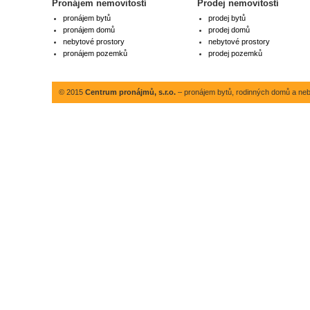
Pronájem nemovitostí
Prodej nemovitostí
pronájem bytů
prodej bytů
pronájem domů
prodej domů
nebytové prostory
nebytové prostory
pronájem pozemků
prodej pozemků
© 2015
Centrum pronájmů, s.r.o.
– pronájem bytů, rodinných domů a neby