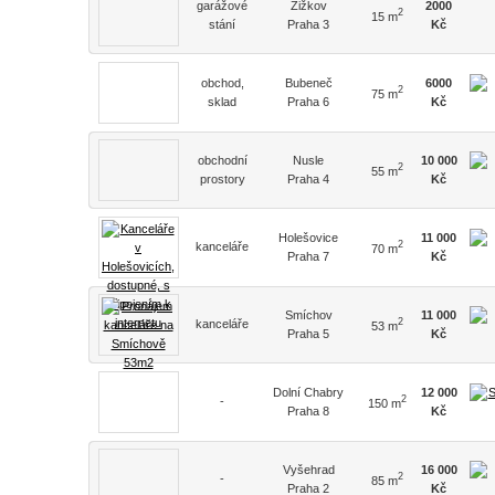
garážové
Žižkov
2000
2
15 m
stání
Praha 3
Kč
obchod,
Bubeneč
6000
2
75 m
sklad
Praha 6
Kč
obchodní
Nusle
10 000
2
55 m
prostory
Praha 4
Kč
Holešovice
11 000
2
kanceláře
70 m
Praha 7
Kč
Smíchov
11 000
2
kanceláře
53 m
Praha 5
Kč
Dolní Chabry
12 000
2
-
150 m
Praha 8
Kč
Vyšehrad
16 000
2
-
85 m
Praha 2
Kč