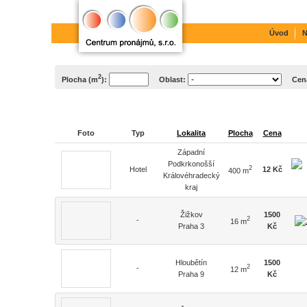
Úvod
N
2
Plocha (m
):
Oblast:
Cen
Foto
Typ
Lokalita
Plocha
Cena
Západní
Podkrkonošší
2
Hotel
12 Kč
400 m
Královéhradecký
kraj
Žižkov
1500
2
-
16 m
Praha 3
Kč
Hloubětín
1500
2
-
12 m
Praha 9
Kč