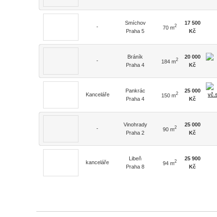
Smíchov
17 500
2
-
70 m
Praha 5
Kč
Bráník
20 000
2
-
184 m
Praha 4
Kč
Pankrác
25 000
2
Kanceláře
150 m
Praha 4
Kč
Vinohrady
25 000
2
-
90 m
Praha 2
Kč
Libeň
25 900
2
kanceláře
94 m
Praha 8
Kč