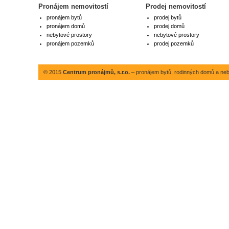
Pronájem nemovitostí
Prodej nemovitostí
pronájem bytů
prodej bytů
pronájem domů
prodej domů
nebytové prostory
nebytové prostory
pronájem pozemků
prodej pozemků
© 2015
Centrum pronájmů, s.r.o.
– pronájem bytů, rodinných domů a neby