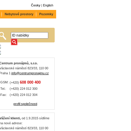
Česky
|
English
Nebytové prostory
Pozemky
Centrum pronájmů, s.r.o.
Václavské náměstí 823/33, 110 00
Praha 1
info@centrumpronajmu.cz
608 000 400
GSM:
(+420)
Tel.:
(+420) 224 012 300
Fax:
(+420) 224 012 304
profil společnosti
Vážení klienti,
od 1.9.2015 sídlíme
na nové adrese:
Václavské náměstí 823/33, 110 00