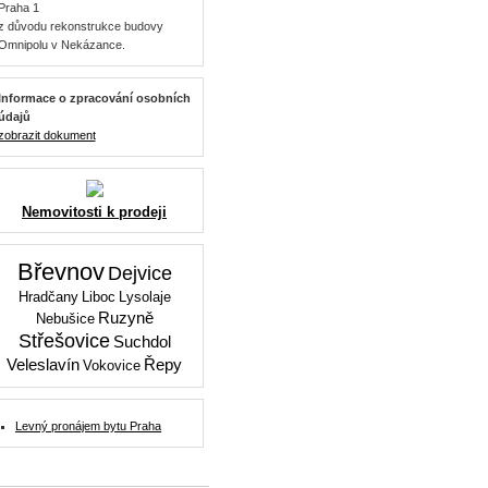
Praha 1
z důvodu rekonstrukce budovy
Omnipolu v Nekázance.
Informace o zpracování osobních
údajů
zobrazit dokument
Nemovitosti k prodeji
Břevnov
Dejvice
Hradčany
Liboc
Lysolaje
Ruzyně
Nebušice
Střešovice
Suchdol
Veleslavín
Řepy
Vokovice
Levný pronájem bytu Praha