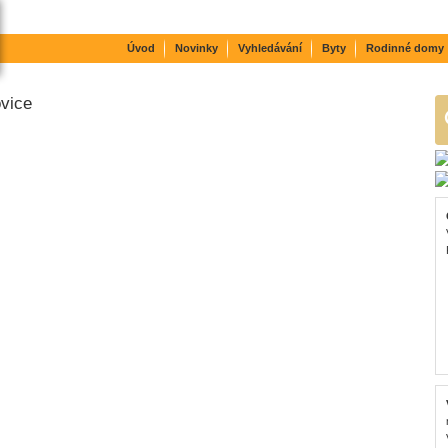
Úvod
Novinky
Vyhledávání
Byty
Rodinné domy
vice