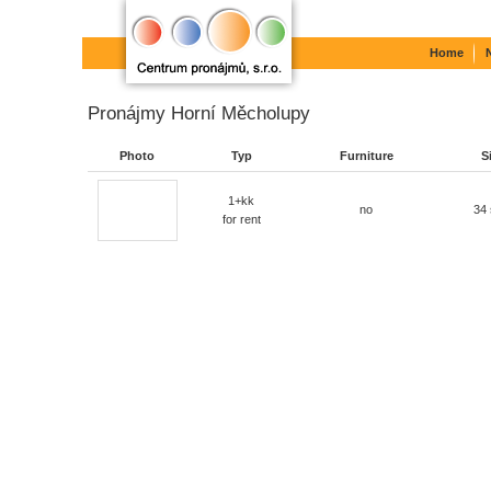
Home
Pronájmy Horní Měcholupy
Photo
Typ
Furniture
S
1+kk
no
34
for rent