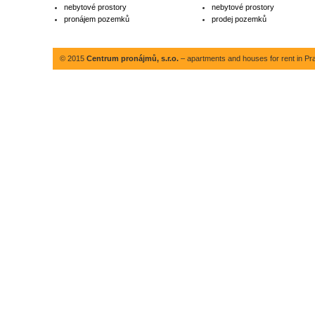
nebytové prostory
nebytové prostory
pronájem pozemků
prodej pozemků
© 2015
Centrum pronájmů, s.r.o.
– apartments and houses for rent in Pr