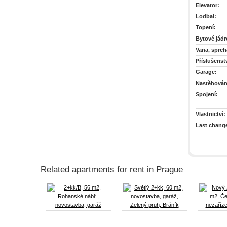
Elevator:
Lodbal:
Topení:
Bytové jádr
Vana, sprch
Příslušenstv
Garage:
Nastěhován
Spojení:
Vlastnictví:
Last chang
Related apartments for rent in Prague