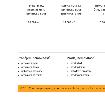
2+kk/B, 56 m2,
Světlý 2+kk, 60 m2,
Nový 2+kk
Rohanské nábř.,
novostavba, garáž,
Černý Most
novostavba, garáž
Zelený pruh, Bráník
u 
20 000 Kč
17 000 Kč
18 00
Pronájem nemovitostí
Prodej nemovitostí
pronájem bytů
prodej bytů
pronájem domů
prodej domů
nebytové prostory
nebytové prostory
pronájem pozemků
prodej pozemků
© 2015
Centrum pronájmů, s.r.o.
– apartments and houses for rent in Pr