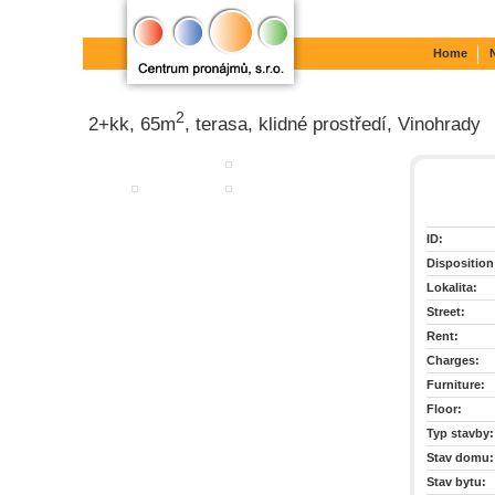
Home
2
2+kk, 65m
, terasa, klidné prostředí, Vinohrady
ID:
Disposition
Lokalita:
Street:
Rent:
Charges:
Furniture:
Floor:
Typ stavby:
Stav domu:
Stav bytu: