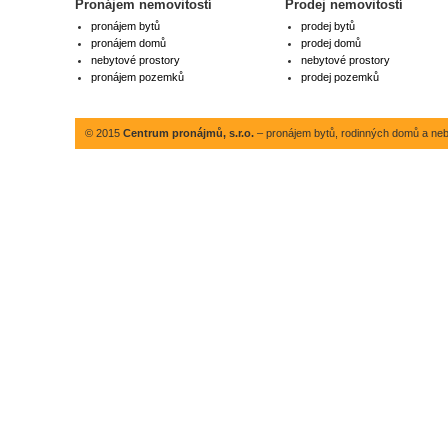
Pronájem nemovitostí
Prodej nemovitostí
pronájem bytů
prodej bytů
pronájem domů
prodej domů
nebytové prostory
nebytové prostory
pronájem pozemků
prodej pozemků
© 2015
Centrum pronájmů, s.r.o.
– pronájem bytů, rodinných domů a neby