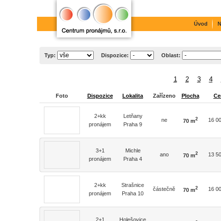
Úvod
N
Typ:
Dispozice:
Oblast:
1
2
3
4
Foto
Dispozice
Lokalita
Zařízeno
Plocha
Ce
2+kk
Letňany
2
ne
16 0
70 m
pronájem
Praha 9
3+1
Michle
2
ano
13 5
70 m
pronájem
Praha 4
2+kk
Strašnice
2
částečně
16 0
70 m
pronájem
Praha 10
2+1
Holešovice