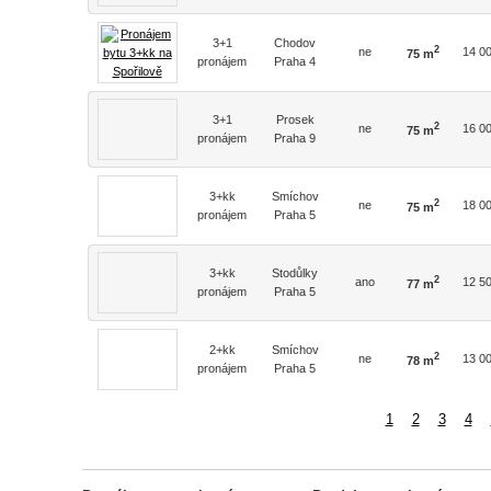
3+1
Chodov
2
ne
14 0
75 m
pronájem
Praha 4
3+1
Prosek
2
ne
16 0
75 m
pronájem
Praha 9
3+kk
Smíchov
2
ne
18 0
75 m
pronájem
Praha 5
3+kk
Stodůlky
2
ano
12 5
77 m
pronájem
Praha 5
2+kk
Smíchov
2
ne
13 0
78 m
pronájem
Praha 5
1
2
3
4