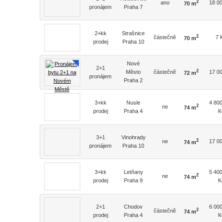
2
ano
18 0
70 m
pronájem
Praha 7
2+kk
Strašnice
2
částečně
7 
70 m
prodej
Praha 10
Nové
2+1
2
Město
částečně
17 0
72 m
pronájem
Praha 2
3+kk
Nusle
4 80
2
ne
74 m
prodej
Praha 4
K
3+1
Vinohrady
2
ne
17 0
74 m
pronájem
Praha 10
3+kk
Letňany
5 40
2
ne
74 m
prodej
Praha 9
K
2+1
Chodov
6 00
2
částečně
74 m
prodej
Praha 4
K