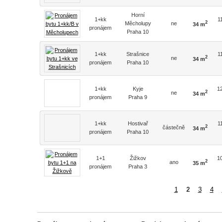
Horní
1+kk
1
2
Měcholupy
ne
34 m
pronájem
Praha 10
1+kk
Strašnice
1
2
ne
34 m
pronájem
Praha 10
1+kk
Kyje
1
2
ne
34 m
pronájem
Praha 9
1+kk
Hostivař
1
2
částečně
34 m
pronájem
Praha 10
1+1
Žižkov
1
2
ano
35 m
pronájem
Praha 3
1
2
3
4