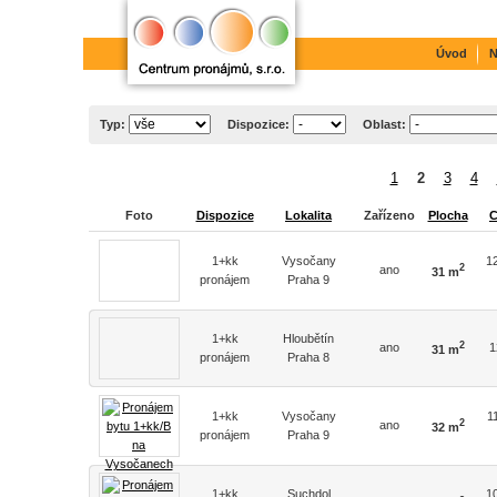
Úvod
N
Typ:
Dispozice:
Oblast:
1
2
3
4
Foto
Dispozice
Lokalita
Zařízeno
Plocha
C
1+kk
Vysočany
1
2
ano
31 m
pronájem
Praha 9
1+kk
Hloubětín
2
ano
1
31 m
pronájem
Praha 8
1+kk
Vysočany
1
2
ano
32 m
pronájem
Praha 9
1+kk
Suchdol
1