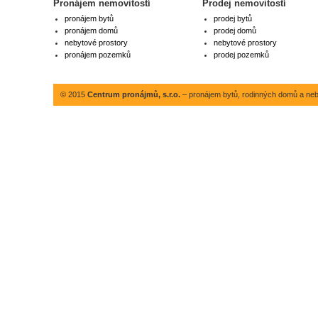
Pronájem nemovitostí
Prodej nemovitostí
pronájem bytů
prodej bytů
pronájem domů
prodej domů
nebytové prostory
nebytové prostory
pronájem pozemků
prodej pozemků
© 2015
Centrum pronájmů, s.r.o.
– pronájem bytů, rodinných domů a neby