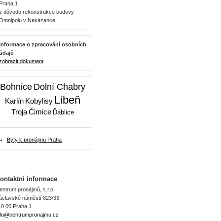
Praha 1
z důvodu rekonstrukce budovy
Omnipolu v Nekázance.
Informace o zpracování osobních
údajů
zobrazit dokument
Bohnice
Dolní Chabry
Libeň
Karlín
Kobylisy
Troja
Čimice
Ďáblice
Byty k pronájmu Praha
ontaktní informace
entrum pronájmů, s.r.o.
áclavské náměstí 823/33,
10 00 Praha 1
nfo@centrumpronajmu.cz