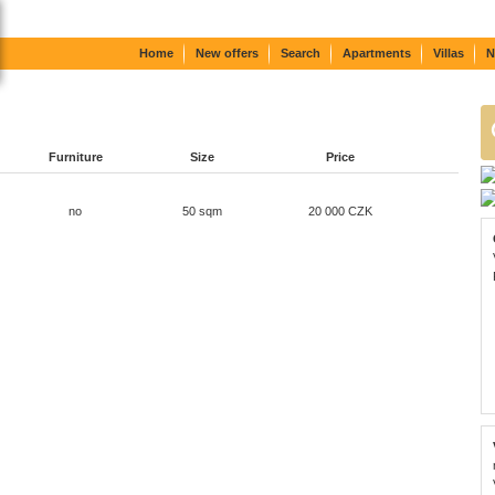
Home
New offers
Search
Apartments
Villas
N
Furniture
Size
Price
no
50 sqm
20 000 CZK