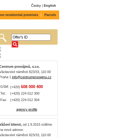
Česky
|
English
on-residential premises
Parcels
Centrum pronájmů, s.r.o.
Václavské náměstí 823/33, 110 00
Praha 1
info@centrumpronajmu.cz
608 000 400
GSM:
(+420)
Tel.:
(+420) 224 012 300
Fax:
(+420) 224 012 304
agency profile
Vážení klienti,
od 1.9.2015 sídlíme
na nové adrese:
Václavské náměstí 823/33, 110 00