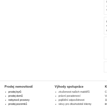
Prodej nemovitostí
Výhody spolupráce
K
prodej bytů
zkušenosti našich makléřů
C
prodej domů
právní poradenství
V
nebytové prostory
pojištění odpovědnosti
1
prodej pozemků
slevy pro dlouhodobé klienty
i