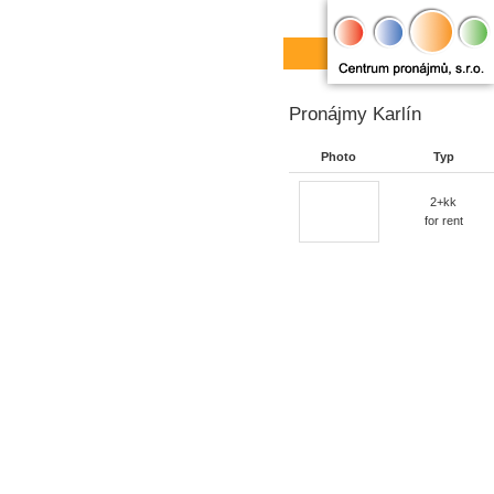
Pronájmy Karlín
Photo
Typ
2+kk
for rent