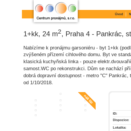
Úvod
N
2
1+kk, 24 m
, Praha 4 - Pankrác, s
Nabízíme k pronájmu garsoniéru - byt 1+kk (pod
zvýšeném přízemí cihlového domu. Byt ve standa
klasická kuchyňská linka - pouze elektr.dvouvaři
samost.WC po rekonstrukci. Dům se nachází pří
dobrá dopravní dostupnost - metro "C" Pankrác
od 1/10/2018.
ID:
Dispozice:
Lokalita: