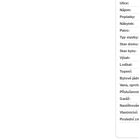
Ulice:
Nájem:
Poplatky:
Nábytek:
Patro:
Typ stavby:
Stav domu:
Stav bytu:
Výtah:
Lodbal:
Topení:
Bytové jádr
Vana, sprch
Příslušenstv
Garáž:
Nastěhován
Vlastnictví:
Poslední z