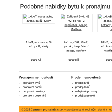
Podobné nabídky bytů k pronájmu
1+kk/T, novostavba, 30
Zařízený 2+kk, 45 m2,
1+kk/B, n
m2, garáž, Kbely
po rek., 2 neprůchozí
m2, Praha
pokoje, Modřany
nezaříz
9500 Kč
9000 Kč
9500
Pronájem nemovitostí
Prodej nemovitostí
pronájem bytů
prodej bytů
pronájem domů
prodej domů
nebytové prostory
nebytové prostory
pronájem pozemků
prodej pozemků
© 2015
Centrum pronájmů, s.r.o.
– pronájem bytů, rodinných domů a neby