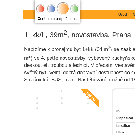
Úvod
N
2
1+kk/L, 39m
, novostavba, Praha 1
2
Nabízíme k pronájmu byt 1+kk (34 m
) se zaskle
2
m
) ve 4. patře novostavby, vybavený kuchyňsko
deskou, el. troubou a lednicí. V předsíni vestav
světlý byt. Velmi dobrá dopravní dostupnost do c
Strašnická, BUS, tram. Nastěhování možné od 1/
ID:
Dispozice:
Lokalita:
Ulice: