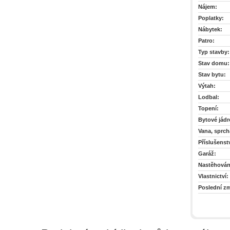
Nájem:
Poplatky:
Nábytek:
Patro:
Typ stavby:
Stav domu:
Stav bytu:
Výtah:
Lodbal:
Topení:
Bytové jádr
Vana, sprch
Příslušenstv
Garáž:
Nastěhován
Vlastnictví:
Poslední z