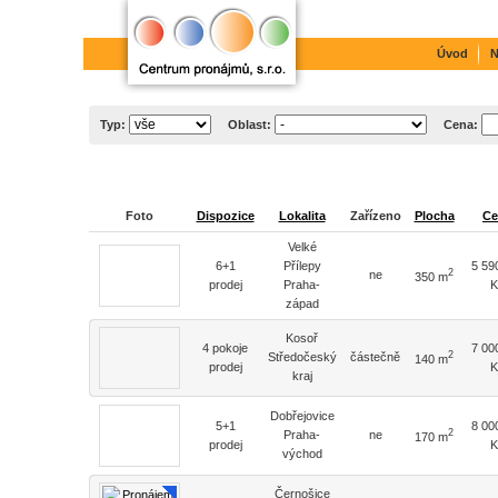
Úvod
N
Typ:
Oblast:
Cena:
Foto
Dispozice
Lokalita
Zařízeno
Plocha
Ce
Velké
6+1
Přílepy
5 59
2
ne
350 m
prodej
Praha-
K
západ
Kosoř
4 pokoje
7 00
2
Středočeský
částečně
140 m
prodej
K
kraj
Dobřejovice
5+1
8 00
2
Praha-
ne
170 m
prodej
K
východ
Černošice