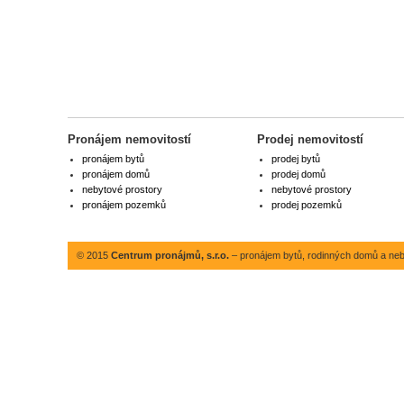
Pronájem nemovitostí
Prodej nemovitostí
pronájem bytů
prodej bytů
pronájem domů
prodej domů
nebytové prostory
nebytové prostory
pronájem pozemků
prodej pozemků
© 2015
Centrum pronájmů, s.r.o.
– pronájem bytů, rodinných domů a neby