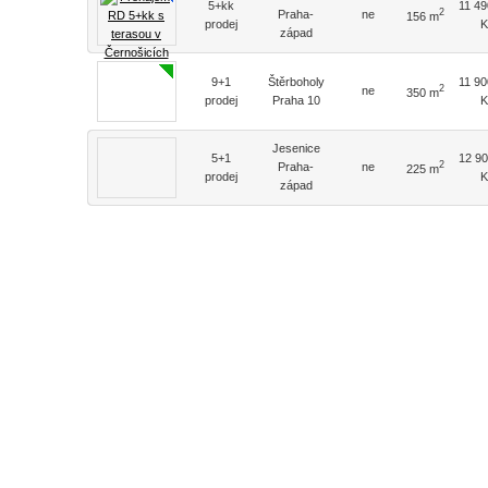
5+kk
11 49
2
Praha-
ne
156 m
prodej
K
západ
9+1
Štěrboholy
11 90
2
ne
350 m
prodej
Praha 10
K
Jesenice
5+1
12 90
2
Praha-
ne
225 m
prodej
K
západ