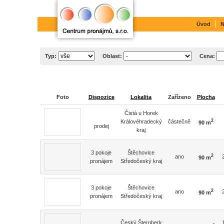
Úvod
N
Typ:
Oblast:
Cena:
Foto
Dispozice
Lokalita
Zařízeno
Plocha
Čistá u Horek
2
Královéhradecký
částečně
90 m
prodej
kraj
3 pokoje
Štěchovice
2
ano
90 m
pronájem
Středočeský kraj
3 pokoje
Štěchovice
2
ano
90 m
pronájem
Středočeský kraj
Český Šternberk