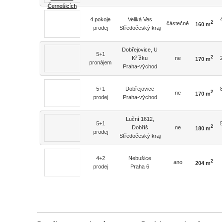
4 pokoje
Veliká Ves
2
částečně
160 m
prodej
Středočeský kraj
Dobřejovice, U
5+1
2
Křížku
ne
170 m
pronájem
Praha-východ
5+1
Dobřejovice
2
ne
170 m
prodej
Praha-východ
Luční 1612,
5+1
2
Dobříš
ne
180 m
prodej
Středočeský kraj
4+2
Nebušice
2
ano
204 m
prodej
Praha 6