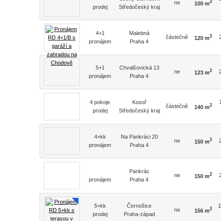
2
ne
100 m
prodej
Středočeský kraj
4+1
Malebná
2
částečně
120 m
pronájem
Praha 4
5+1
Chvalšovická 13
2
ne
123 m
pronájem
Praha 4
4 pokoje
Kosoř
2
částečně
140 m
prodej
Středočeský kraj
4+kk
Na Pankráci 20
2
ne
150 m
pronájem
Praha 4
Pankrác
2
ne
150 m
pronájem
Praha 4
5+kk
Černošice
1
2
ne
156 m
prodej
Praha-západ