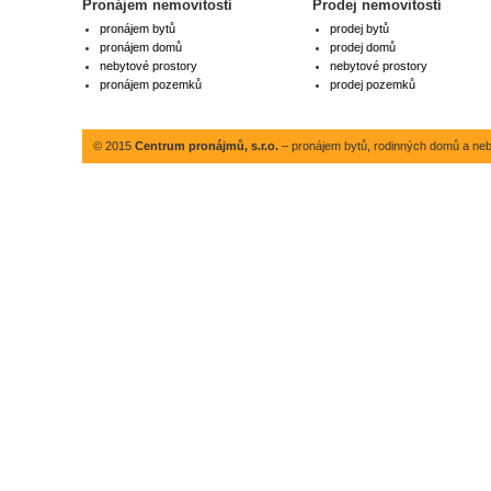
Pronájem nemovitostí
Prodej nemovitostí
pronájem bytů
prodej bytů
pronájem domů
prodej domů
nebytové prostory
nebytové prostory
pronájem pozemků
prodej pozemků
© 2015
Centrum pronájmů, s.r.o.
– pronájem bytů, rodinných domů a neby