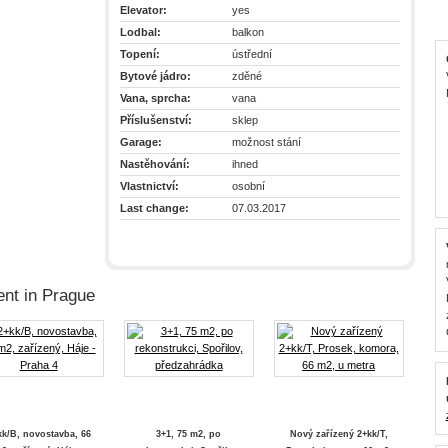
Elevator:
yes
Lodbal:
balkon
Topení:
ústřední
Bytové jádro:
zděné
Vana, sprcha:
vana
Příslušenství:
sklep
Garage:
možnost stání
Nastěhování:
ihned
Vlastnictví:
osobní
Last change:
07.03.2017
ent in Prague
kk/B, novostavba, 66
3+1, 75 m2, po
Nový zařízený 2+kk/T,