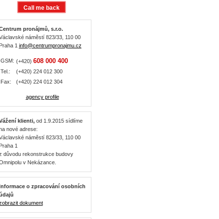
Centrum pronájmů, s.r.o.
Václavské náměstí 823/33, 110 00
Praha 1
info@centrumpronajmu.cz
608 000 400
GSM:
(+420)
Tel.:
(+420) 224 012 300
Fax:
(+420) 224 012 304
agency profile
Vážení klienti,
od 1.9.2015 sídlíme
na nové adrese:
Václavské náměstí 823/33, 110 00
Praha 1
z důvodu rekonstrukce budovy
Omnipolu v Nekázance.
Informace o zpracování osobních
údajů
zobrazit dokument