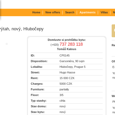
Home
New offers
Search
Apartments
Villas
N
 výtah, nový, Hlubočepy
Domluvte si prohlídku bytu:
737 283 118
(+420)
Re
Tomáš Kalous
ID:
CP0145
Disposition:
Garsoniéra, 90 sqm
Of
Lokalita:
Hlubočepy, Prague 5
E-
Street:
Hugo Hasse
Y
n
Rent:
15 000 CZK
Charges:
5000 CZK
Furniture:
partially
Floor:
3/5
Wo
Typ stavby:
cihla
P
Stav domu:
nový
Y
Stav bytu:
nový
n