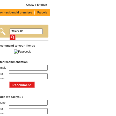
Česky
|
English
on-residential premises
Parcels
commend to your friends
fer recommendation
mail:
our
ame:
uld we call you?
hone:
our
ame: