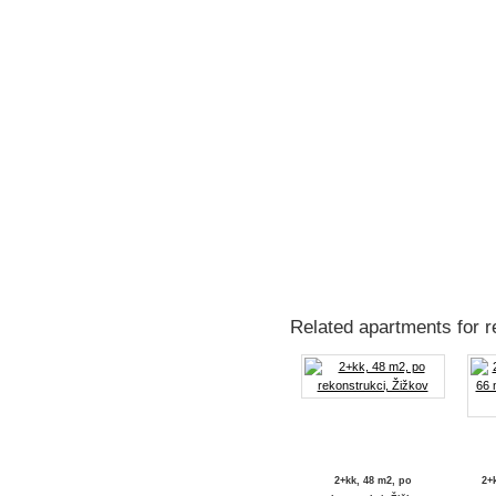
Related apartments for r
2+kk, 48 m2, po
2+