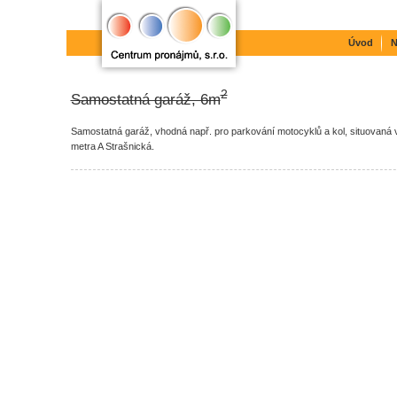
Úvod
N
2
Samostatná garáž, 6m
Samostatná garáž, vhodná např. pro parkování motocyklů a kol, situovaná
metra A Strašnická.