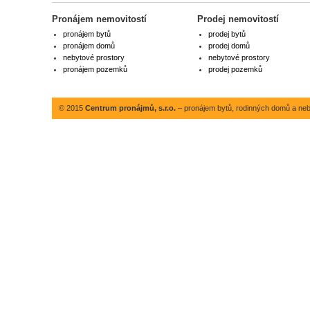
Pronájem nemovitostí
Prodej nemovitostí
pronájem bytů
prodej bytů
pronájem domů
prodej domů
nebytové prostory
nebytové prostory
pronájem pozemků
prodej pozemků
© 2015
Centrum pronájmů, s.r.o.
– pronájem bytů, rodinných domů a neby