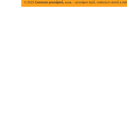
© 2015
Centrum pronájmů, s.r.o.
– pronájem bytů, rodinných domů a neby