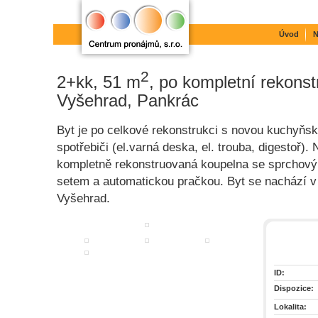
Úvod
N
2
2+kk, 51 m
, po kompletní rekonst
Vyšehrad, Pankrác
Byt je po celkové rekonstrukci s novou kuchyňs
spotřebiči (el.varná deska, el. trouba, digestoř)
kompletně rekonstruovaná koupelna se sprcho
setem a automatickou pračkou. Byt se nachází v 
Vyšehrad.
ID:
Dispozice:
Lokalita: