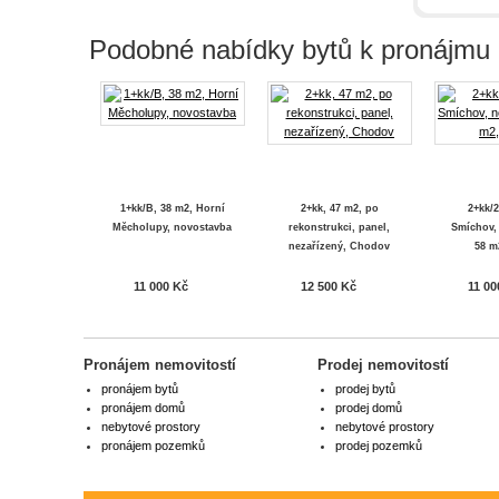
Podobné nabídky bytů k pronájmu
1+kk/B, 38 m2, Horní
2+kk, 47 m2, po
2+kk/2
Měcholupy, novostavba
rekonstrukci, panel,
Smíchov,
nezařízený, Chodov
58 m
11 000 Kč
12 500 Kč
11 00
Pronájem nemovitostí
Prodej nemovitostí
pronájem bytů
prodej bytů
pronájem domů
prodej domů
nebytové prostory
nebytové prostory
pronájem pozemků
prodej pozemků