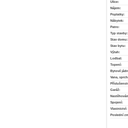
Ulice:
Nájem:
Poplatky:
Nábytek:
Patro:
Typ stavby:
Stav domu:
Stav bytu:
Výtah:
Lodbal:
Topení:
Bytové jádr
Vana, sprch
Příslušenstv
Garáž:
Nastěhován
Spojení:
Vlastnictví:
Poslední z